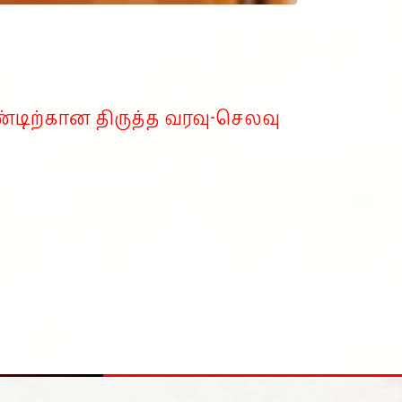
ண்டிற்கான திருத்த வரவு-செலவு