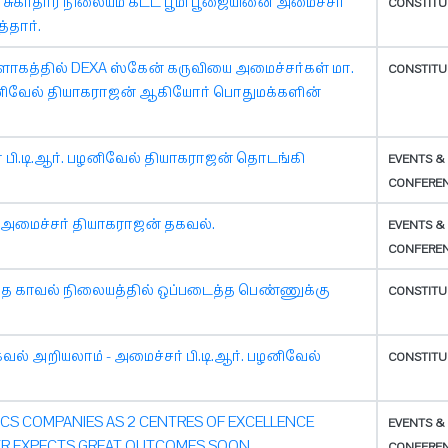
்ப சுகாதார நிலையம் கட்ட பூமி பூஜையினை அமைச்சர்
CONSTITU
தார்.
ாகத்தில் DEXA ஸ்கேன் கருவியை அமைச்சர்கள் மா.
CONSTITU
ர். பழனிவேல் தியாகராஜன் ஆகியோர் பொதுமக்களின்
 பி.டி.ஆர். பழனிவேல் தியாகராஜன் தொடங்கி
EVENTS &
CONFERE
 அமைச்சர் தியாகராஜன் தகவல்.
EVENTS &
CONFERE
்தை காவல் நிலையத்தில் ஒப்படைத்த பெண்ணுக்கு
CONSTITU
ல் அறியலாம் - அமைச்சர் பி.டி.ஆர். பழனிவேல்
CONSTITU
CS COMPANIES AS 2 CENTRES OF EXCELLENCE
EVENTS &
PTR EXPECTS GREAT OUTCOMES SOON.
CONFERE