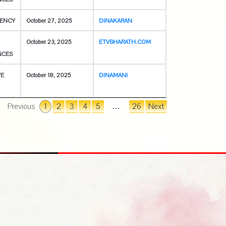
ENCY
October 27, 2025
DINAKARAN
October 23, 2025
ETVBHARATH.COM
NCES
VE
October 18, 2025
DINAMANI
Previous
1
2
3
4
5
…
26
Next