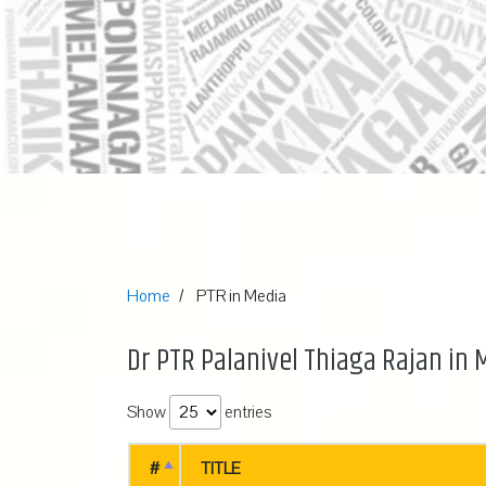
Home
PTR in Media
Dr PTR Palanivel Thiaga Rajan in 
Show
entries
#
TITLE