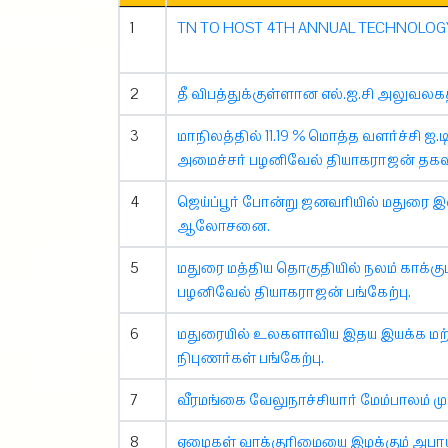
1
TN TO HOST 4TH ANNUAL TECHNOLOGY
2
தீ விபத்துக்குள்ளான எல்.ஐ.சி அலுவலகத
3
மாநிலத்தில் 11.19 % மொத்த வளர்ச்சி ஐ.
அமைச்சர் பழனிவேல் தியாகராஜன் தகவ
4
ஜெய்ப்பூர் போன்று ஜனவரியில் மதுரை இ
ஆலோசனை.
5
மதுரை மத்திய தொகுதியில் நலம் காக்கும் 
பழனிவேல் தியாகராஜன் பங்கேற்பு.
6
மதுரையில் உலகளாவிய இதய இயக்க மற்றும்
நிபுணர்கள் பங்கேற்பு.
7
வீரமங்கை வேலுநாச்சியார் மேம்பாலம் மு
8
ஏழைகள் வாக்குரிமையை இழக்கும் அபாயம்..