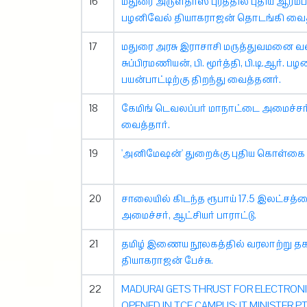
16
மதுரை அருள்தாஸ் புரத்தில் புதிய ஆரம
பழனிவேல் தியாகராஜன் தொடங்கி வைத்
17
மதுரை அரசு இராசாசி மருத்துவமனை வள
சுப்பிரமணியன், பி. மூர்த்தி, பி.டி.ஆ
பயன்பாட்டிற்கு திறந்து வைத்தனர்.
18
கேமிங் டெவலப்பர் மாநாட்டை அமைச்சர்
வைத்தார்.
19
'அனிமேஷன்' துறைக்கு புதிய கொள்கை
20
சாலையில் கிடந்த ரூபாய் 17.5 இலட்சத
அமைச்சர், ஆட்சியர் பாராட்டு.
21
தமிழ் இணைய நூலகத்தில் வரலாற்று தகவ
தியாகராஜன் பேச்சு.
22
MADURAI GETS THRUST FOR ELECTRONI
OPENED IN TCE CAMPUS; IT MINISTER 