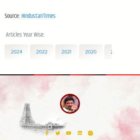
Source:
HindustanTimes
Articles Year Wise:
2024
2022
2021
2020
2019
20