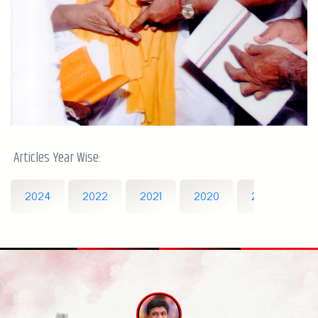
Articles Year Wise:
2024
2022
2021
2020
2019
20