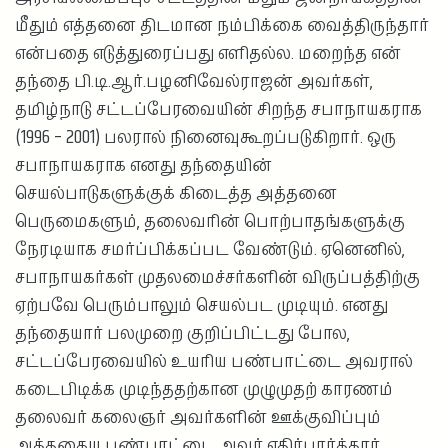
மீதும் எத்தனை திடமான நம்பிக்கை வைத்திருந்தார்
என்பதை எடுத்துரைப்பது எளிதல்ல. மறைந்த என்
தந்தை பி.டி.ஆர்.பழனிவேல்ராஜன் அவர்கள்,
தமிழ்நாடு சட்டப்பேரவையின் சிறந்த சபாநாயகராக
(1996 – 2001) பலரால் நினைவுகூறப்படுகிறார். ஒரு
சபாநாயகராக எனது தந்தையின்
செயல்பாடுகளுக்குக் கிடைத்த அத்தனை
பெருமைகளும், தலைவரின் பொற்பாதங்களுக்கு
நேரடியாக சமர்ப்பிக்கப்பட வேண்டும். ஏனெனில்,
சபாநாயகர்கள் முதலமைச்சர்களின் விருப்பத்திற்கு
ஏற்பவே பெரும்பாலும் செயல்பட முடியும். எனது
தந்தையார் பலமுறை குறிப்பிட்டது போல,
சட்டப்பேரவையில் உயரிய பண்பாட்டை அவரால்
கடைபிடிக்க முடிந்ததற்கான முழுமுதற் காரணம்
தலைவர் கலைஞர் அவர்களின் ஊக்குவிப்பும்
அத்தகைய பண்பாட்டை அவர் எதிர்பார்த்தார்