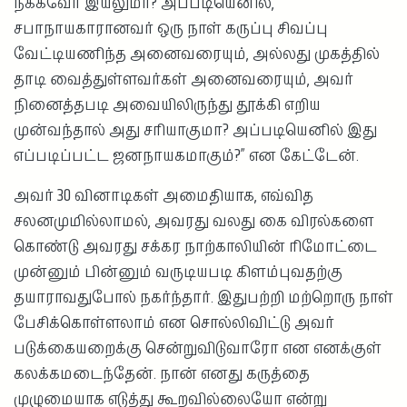
நீக்கவோ இயலுமா? அப்படியெனில்,
சபாநாயகாரானவர் ஒரு நாள் கருப்பு சிவப்பு
வேட்டியணிந்த அனைவரையும், அல்லது முகத்தில்
தாடி வைத்துள்ளவர்கள் அனைவரையும், அவர்
நினைத்தபடி அவையிலிருந்து தூக்கி எறிய
முன்வந்தால் அது சரியாகுமா? அப்படியெனில் இது
எப்படிப்பட்ட ஜனநாயகமாகும்?” என கேட்டேன்.
அவர் 30 வினாடிகள் அமைதியாக, எவ்வித
சலனமுமில்லாமல், அவரது வலது கை விரல்களை
கொண்டு அவரது சக்கர நாற்காலியின் ரிமோட்டை
முன்னும் பின்னும் வருடியபடி கிளம்புவதற்கு
தயாராவதுபோல் நகர்ந்தார். இதுபற்றி மற்றொரு நாள்
பேசிக்கொள்ளலாம் என சொல்லிவிட்டு அவர்
படுக்கையறைக்கு சென்றுவிடுவாரோ என எனக்குள்
கலக்கமடைந்தேன். நான் எனது கருத்தை
முழுமையாக எடுத்து கூறவில்லையோ என்று