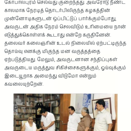
கோபாலபுரம் செல்வது குறைந்தது. அவரோடு நீண்ட
காலமாக நேரடித் தொடர்பிலிருந்த கழகத்தின்
முன்னோடிகளுடன் ஒப்பிட்டுப் பார்க்கும்போது,
அவருடன் அதிக நேரம் செலவிடும் உரிமையை நான்
எடுத்துக்கொள்ளக் கூடாது என்றே கருதினேன்.
தலைவர் கலைஞரின் உடல் நிலையில் ஏற்பட்டிருந்த
தொய்வு எனக்கு மிகுந்த மன வருத்தத்தை
ஏற்படுத்தியது. மேலும், அவருடனான சந்திப்புகள்
அவருடைய மருத்துவ சிகிச்சைகளுக்கும், ஓய்வுக்கும்
இடையூறாக அமைந்து விடுமோ என்றும்
கவலையுற்றேன்.